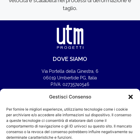
velocità e scalabilità nei processi di deformazione e
taglio.
DOVE SIAMO
Via Portella della Ginestra, 6
06019 Umbertide PG, Italia
P.IVA: 02735740546
Gestisci Consenso
CONTATTI
Per fornire le migliori esperienze, utilizziamo tecnologie come i cookie
per archiviare e/o accedere alle informazioni sul dispositivo. Il consenso
Francesco: 333 2017675
a queste tecnologie ci consentirà di elaborare dati come il
Alessandro: 347 6563047
comportamento di navigazione o gli ID univoci su questo sito. Il mancato
utm.progetti@utm-progetti.com
consenso o la revoca del consenso potrebbero influire negativamente su
determinate caratteristiche e funzioni.