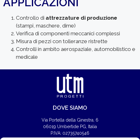
APPLICAZIONI
Controllo di
attrezzature di produzione
(stampi, maschere, dime)
Verifica di componenti meccanici complessi
Misura di pezzi con tolleranze ristrette
Controlli in ambito aerospaziale, automobilistico e
medicale
DOVE SIAMO
Via Portella della Ginestra, 6
06019 Umbertide PG, Italia
P.IVA: 02735740546