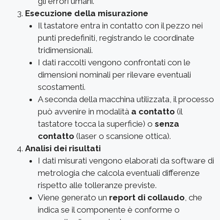
gli errori umani.
Esecuzione della misurazione
Il tastatore entra in contatto con il pezzo nei
punti predefiniti, registrando le coordinate
tridimensionali.
I dati raccolti vengono confrontati con le
dimensioni nominali per rilevare eventuali
scostamenti.
A seconda della macchina utilizzata, il processo
può avvenire in modalità
a contatto
(il
tastatore tocca la superficie) o
senza
contatto
(laser o scansione ottica).
Analisi dei risultati
I dati misurati vengono elaborati da software di
metrologia che calcola eventuali differenze
rispetto alle tolleranze previste.
Viene generato un
report di collaudo
, che
indica se il componente è conforme o